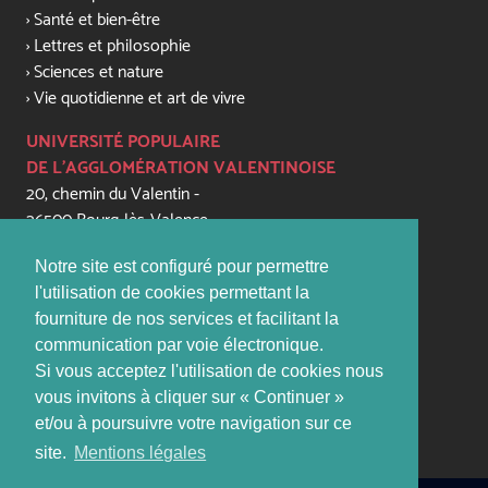
Santé et bien-être
Lettres et philosophie
Sciences et nature
Vie quotidienne et art de vivre
UNIVERSITÉ POPULAIRE
DE L'AGGLOMÉRATION VALENTINOISE
20, chemin du Valentin -
26500 Bourg-lès-Valence
+33 (0) 4 75 56 81 79
Notre site est configuré pour permettre
contact@upaval.com
l'utilisation de cookies permettant la
fourniture de nos services et facilitant la
PERMANENCES:
communication par voie électronique.
lundi, mardi, jeudi, vendredi de 16h - 17h45
Si vous acceptez l'utilisation de cookies nous
(sauf vacances scolaires)
vous invitons à cliquer sur « Continuer »
et/ou à poursuivre votre navigation sur ce
Site
: www.upaval.com
site.
Mentions légales