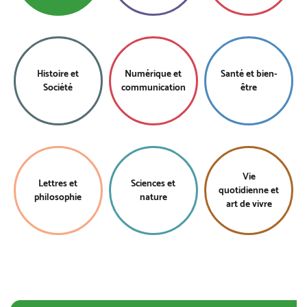
Histoire et
Numérique et
Santé et bien-
Société
communication
être
Vie
Lettres et
Sciences et
quotidienne et
philosophie
nature
art de vivre