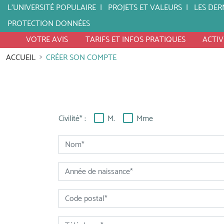
L'UNIVERSITÉ POPULAIRE
PROJETS ET VALEURS
LES DER
PROTECTION DONNÉES
VOTRE AVIS
TARIFS ET INFOS PRATIQUES
ACTIV
ACCUEIL
CRÉER SON COMPTE
Civilité* :
M.
Mme