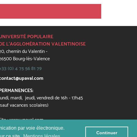
UNIVERSITÉ POPULAIRE
DE L'AGGLOMÉRATION VALENTINOISE
20, chemin du Valentin -
26500 Bourg-lès-Valence
+33 (0) 4 75 56 81 79
contact@upaval.com
PERMANENCES:
lundi, mardi, jeudi, vendredi de 16h - 17h45
(sauf vacances scolaires)
Site
: www.upaval.com
unication par voie électronique.
Continuer
ur ce site.
Mentions légales