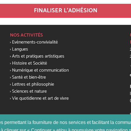
FINALISER L'ADHÉSION
NOS ACTIVITÉS
Evènements-convivialité
Langues
Arts et pratiques artistiques
Histoire et Société
Numérique et communication
Santé et bien-être
Lettres et philosophie
Sciences et nature
Vie quotidienne et art de vivre
ies permettant la fourniture de nos services et facilitant la comm
à cliquer sur « Continuer » et/ou à poursuivre votre navigation s