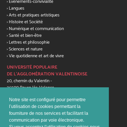
Evènements-convivialité
Langues
Arts et pratiques artistiques
Histoire et Société
Numérique et communication
Santé et bien-être
Lettres et philosophie
Sciences et nature
Vie quotidienne et art de vivre
UNIVERSITÉ POPULAIRE
DE L'AGGLOMÉRATION VALENTINOISE
20, chemin du Valentin -
26500 Bourg-lès-Valence
+33 (0) 4 75 56 81 79
Notre site est configuré pour permettre
contact@upaval.com
l'utilisation de cookies permettant la
fourniture de nos services et facilitant la
PERMANENCES:
communication par voie électronique.
lundi, mardi, jeudi, vendredi de 16h - 17h45
Si vous acceptez l'utilisation de cookies nous