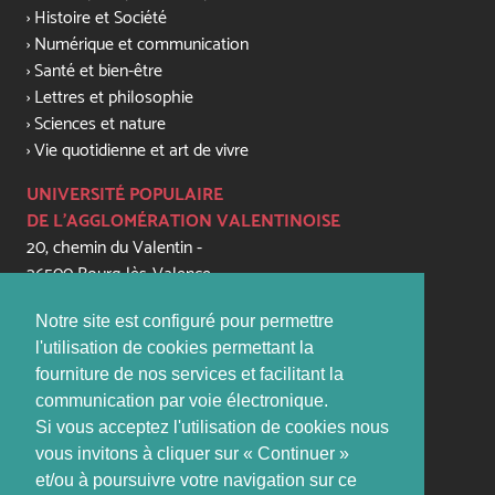
Histoire et Société
Numérique et communication
Santé et bien-être
Lettres et philosophie
Sciences et nature
Vie quotidienne et art de vivre
UNIVERSITÉ POPULAIRE
DE L'AGGLOMÉRATION VALENTINOISE
20, chemin du Valentin -
26500 Bourg-lès-Valence
+33 (0) 4 75 56 81 79
Notre site est configuré pour permettre
contact@upaval.com
l'utilisation de cookies permettant la
fourniture de nos services et facilitant la
PERMANENCES:
communication par voie électronique.
lundi, mardi, jeudi, vendredi de 16h - 17h45
Si vous acceptez l'utilisation de cookies nous
(sauf vacances scolaires)
vous invitons à cliquer sur « Continuer »
et/ou à poursuivre votre navigation sur ce