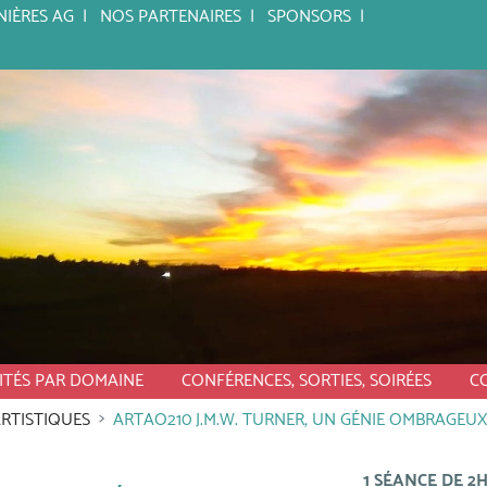
NIÈRES AG
NOS PARTENAIRES
SPONSORS
ITÉS PAR DOMAINE
CONFÉRENCES, SORTIES, SOIRÉES
C
ARTISTIQUES
ARTAO210 J.M.W. TURNER, UN GÉNIE OMBRAGEUX
1 SÉANCE DE 2