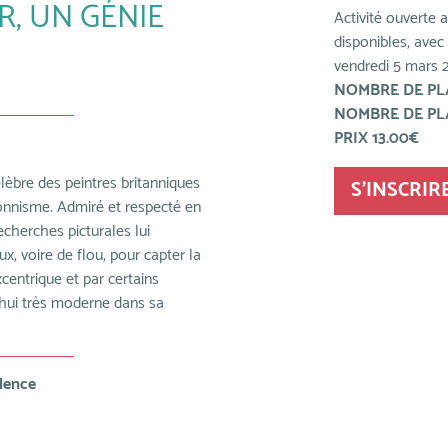
R, UN GÉNIE
Activité ouverte 
disponibles, avec
vendredi 5 mars 
NOMBRE DE PLA
NOMBRE DE PLA
PRIX 13.00€
élèbre des peintres britanniques
S'INSCRIR
ionnisme. Admiré et respecté en
recherches picturales lui
, voire de flou, pour capter la
centrique et par certains
’hui très moderne dans sa
alence