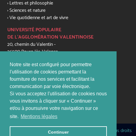
Lettres et philosophie
Sciences et nature
Vie quotidienne et art de vivre
UNIVERSITÉ POPULAIRE
DE L'AGGLOMÉRATION VALENTINOISE
20, chemin du Valentin -
26500 Bourg-lès-Valence
+33 (0) 4 75 56 81 79
Notre site est configuré pour permettre
contact@upaval.com
l'utilisation de cookies permettant la
fourniture de nos services et facilitant la
PERMANENCES:
communication par voie électronique.
lundi, mardi, jeudi, vendredi de 16h - 17h45
Si vous acceptez l'utilisation de cookies nous
(sauf vacances scolaires)
vous invitons à cliquer sur « Continuer »
et/ou à poursuivre votre navigation sur ce
Site
: www.upaval.com
site.
Mentions légales
Copyright © Université Populaire de Valence - 2017 | Tous droits
Continuer