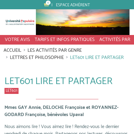
0
ESPACE ADHÉRENT
VOTRE AVIS
TARIFS ET INFOS PRATIQUES
ACTIVITÉS PAR
ACCUEIL
LES ACTIVITÉS PAR GENRE
LETTRES ET PHILOSOPHIE
LET601 LIRE ET PARTAGER
LET601 LIRE ET PARTAGER
LET601
Mmes GAY Annie, DELOCHE Françoise et ROYANNEZ-
GODARD Françoise, bénévoles Upaval
Nous aimons lire ! Vous aimez lire ! Rendez-vous le dernier
vendredi de chaque mois. Partageons nos lectures, découvrons