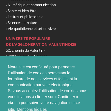
Numérique et communication
Santé et bien-être
Lettres et philosophie
Sciences et nature
Vie quotidienne et art de vivre
UNIVERSITÉ POPULAIRE
DE L'AGGLOMÉRATION VALENTINOISE
20, chemin du Valentin -
26500 Bourg-lès-Valence
+33 (0) 4 75 56 81 79
Notre site est configuré pour permettre
contact@upaval.com
l'utilisation de cookies permettant la
fourniture de nos services et facilitant la
PERMANENCES:
communication par voie électronique.
lundi, mardi, jeudi, vendredi de 16h - 17h45
Si vous acceptez l'utilisation de cookies nous
(sauf vacances scolaires)
vous invitons à cliquer sur « Continuer »
et/ou à poursuivre votre navigation sur ce
Site
: www.upaval.com
site.
Mentions légales